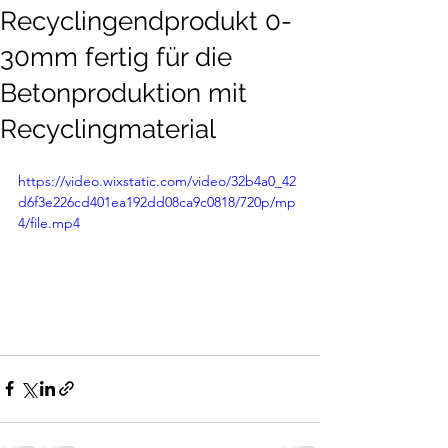
Recyclingendprodukt 0-
30mm fertig für die
Betonproduktion mit
Recyclingmaterial
https://video.wixstatic.com/video/32b4a0_42
d6f3e226cd401ea192dd08ca9c0818/720p/mp
4/file.mp4