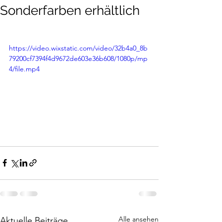
Sonderfarben erhältlich
https://video.wixstatic.com/video/32b4a0_8b
79200cf7394f4d9672de603e36b608/1080p/mp
4/file.mp4
Alle ansehen
Aktuelle Beiträge