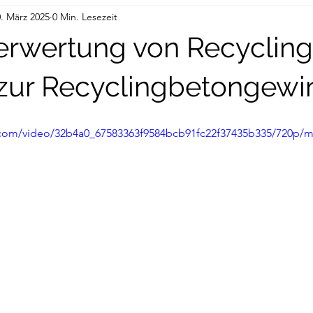
. März 2025
0 Min. Lesezeit
rwertung von Recycling
 zur Recyclingbetongew
ic.com/video/32b4a0_67583363f9584bcb91fc22f37435b335/720p/m