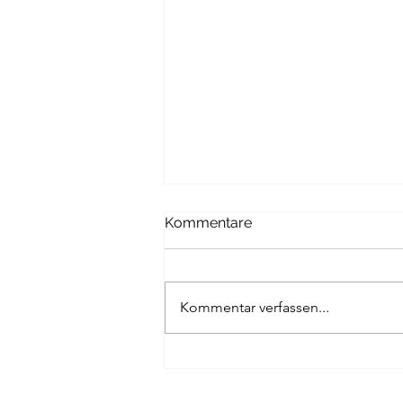
Kommentare
Kommentar verfassen...
Verunreinigtes
Eingangsmaterial bis zu 70
Prozent Ausgangsmaterial