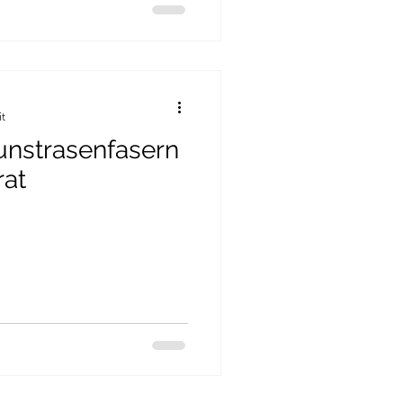
it
unstrasenfasern
at