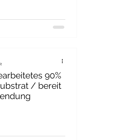
it
arbeitetes 90%
bstrat / bereit
wendung