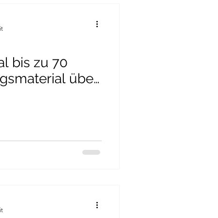
it
l bis zu 70
gsmaterial über
ber
it