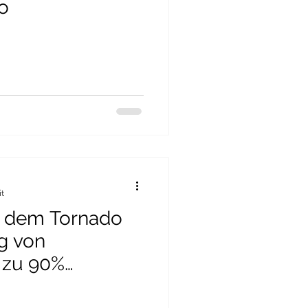
o
it
o
g von
odukt)