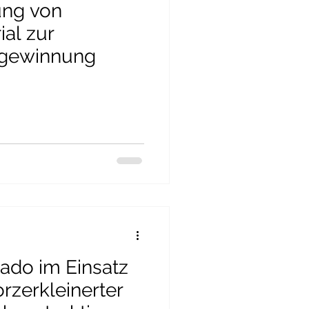
ung von
ial zur
ngewinnung
nado im Einsatz
rzerkleinerter