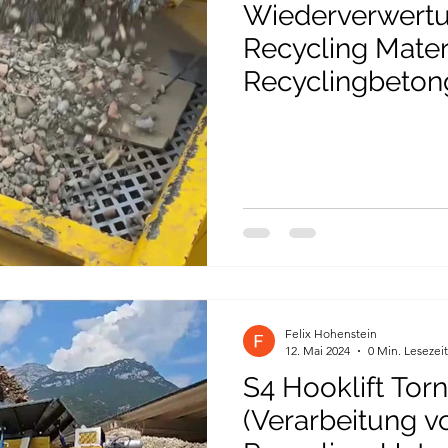
Wiederverwert
Recycling Mater
Recyclingbeto
Felix Hohenstein
12. Mai 2024
0 Min. Lesezeit
S4 Hooklift Tor
(Verarbeitung vo