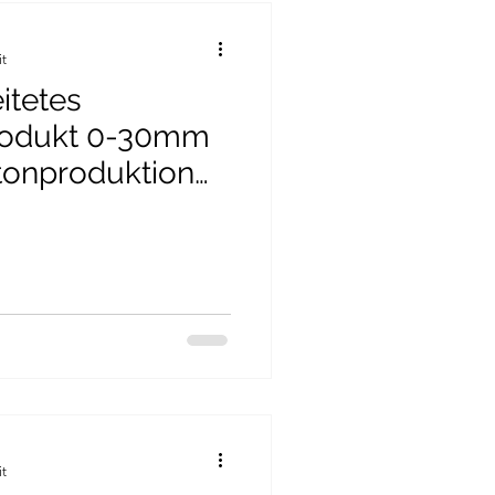
it
itetes
rodukt 0-30mm
etonproduktion
terial
it