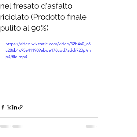
nel fresato d'asfalto
riciclato (Prodotto finale
pulito al 90%)
https://video.wixstatic.com/video/32b4a0_a8
c286b1c95e411989ebde178cbd7add/720p/m
p4/file.mp4