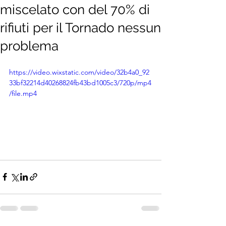
miscelato con del 70% di
rifiuti per il Tornado nessun
problema
https://video.wixstatic.com/video/32b4a0_92
33bf32214d40268824fb43bd1005c3/720p/mp4
/file.mp4