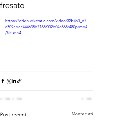
fresato
https://video.wixstatic.com/video/32b4a0_d7
a309ebec444638b7168f002b04a868/480p/mp4
/file.mp4
Mostra tutti
Post recenti